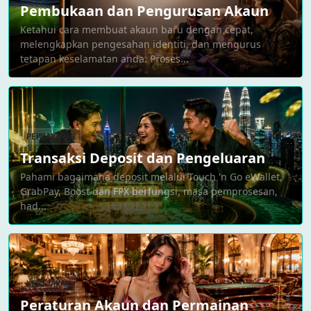
Pembukaan dan Pengurusan Akaun
Ketahui cara membuat akaun baru dengan cepat,
melengkapkan pengesahan identiti, dan mengurus
tetapan keselamatan anda. Proses...
PEMBAYARAN
Transaksi Deposit dan Pengeluaran
Pahami bagaimana deposit melalui Touch 'n Go eWallet,
GrabPay, Boost dan FPX berfungsi, masa pemprosesan,
had...
KEBIJAKAN
Peraturan Akaun dan Permainan