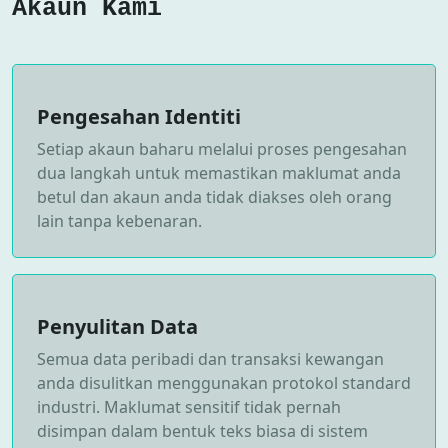
Akaun Kami
Pengesahan Identiti
Setiap akaun baharu melalui proses pengesahan
dua langkah untuk memastikan maklumat anda
betul dan akaun anda tidak diakses oleh orang
lain tanpa kebenaran.
Penyulitan Data
Semua data peribadi dan transaksi kewangan
anda disulitkan menggunakan protokol standard
industri. Maklumat sensitif tidak pernah
disimpan dalam bentuk teks biasa di sistem