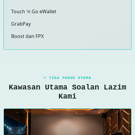
Touch 'n Go eWallet
GrabPay
Boost dan FPX
TIGA FOKUS UTAMA
Kawasan Utama Soalan Lazim
Kami
AKAUN