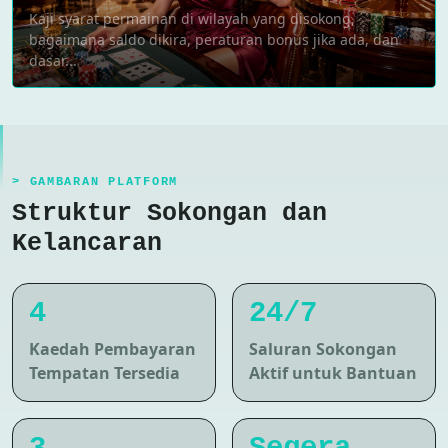
Kaji syarat permainan di wilayah yang disokong,
bagaimana saldo dikira, peraturan bonus jika ada, dan
dasar...
GAMBARAN PLATFORM
Struktur Sokongan dan
Kelancaran
4
24/7
Kaedah Pembayaran
Saluran Sokongan
Tempatan Tersedia
Aktif untuk Bantuan