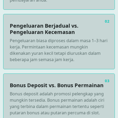
pembayaran anda.
02
Pengeluaran Berjadual vs.
Pengeluaran Kecemasan
Pengeluaran biasa diproses dalam masa 1–3 hari
kerja. Permintaan kecemasan mungkin
dikenakan yuran kecil tetapi diuruskan dalam
beberapa jam semasa jam kerja.
03
Bonus Deposit vs. Bonus Permainan
Bonus deposit adalah promosi pelengkap yang
mungkin tersedia. Bonus permainan adalah ciri
yang terbina dalam permainan tertentu seperti
putaran bonus atau putaran percuma di slot.