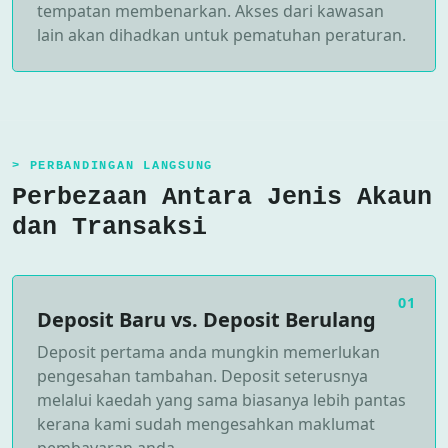
tempatan membenarkan. Akses dari kawasan
lain akan dihadkan untuk pematuhan peraturan.
PERBANDINGAN LANGSUNG
Perbezaan Antara Jenis Akaun
dan Transaksi
01
Deposit Baru vs. Deposit Berulang
Deposit pertama anda mungkin memerlukan
pengesahan tambahan. Deposit seterusnya
melalui kaedah yang sama biasanya lebih pantas
kerana kami sudah mengesahkan maklumat