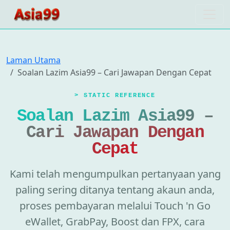
asia99
Laman Utama
Soalan Lazim Asia99 – Cari Jawapan Dengan Cepat
STATIC REFERENCE
Soalan Lazim Asia99 –
Cari Jawapan Dengan
Cepat
Kami telah mengumpulkan pertanyaan yang
paling sering ditanya tentang akaun anda,
proses pembayaran melalui Touch 'n Go
eWallet, GrabPay, Boost dan FPX, cara