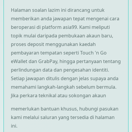
Halaman soalan lazim ini dirancang untuk
memberikan anda jawapan tepat mengenai cara
beroperasi di platform asia99. Kami meliputi
topik mulai daripada pembukaan akaun baru,
proses deposit menggunakan kaedah
pembayaran tempatan seperti Touch 'n Go
eWallet dan GrabPay, hingga pertanyaan tentang
perlindungan data dan pengesahan identiti.
Setiap jawapan ditulis dengan jelas supaya anda
memahami langkah-langkah sebelum bermula.
Jika perkara teknikal atau sokongan akaun
memerlukan bantuan khusus, hubungi pasukan
kami melalui saluran yang tersedia di halaman
ini.