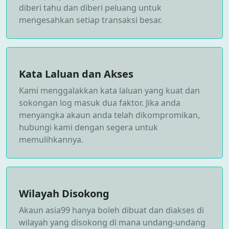
diberi tahu dan diberi peluang untuk
mengesahkan setiap transaksi besar.
Kata Laluan dan Akses
Kami menggalakkan kata laluan yang kuat dan
sokongan log masuk dua faktor. Jika anda
menyangka akaun anda telah dikompromikan,
hubungi kami dengan segera untuk
memulihkannya.
Wilayah Disokong
Akaun asia99 hanya boleh dibuat dan diakses di
wilayah yang disokong di mana undang-undang