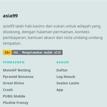
asia99
asia99 ialah hab kasino dan sukan untuk wilayah yang
disokong, dengan halaman permainan, konteks
pembayaran, bantuan akaun dan nota undang-undang
tempatan.
21+
SSL
Mengutamakan mudah alih
PERMAINAN
AKAUN
MotoGP Betting
Daftar
Pyramid Bonanza
Log Masuk
Great Rhino
Soalan Lazim
Crash
App
PUBG Mobile
Plushie Frenzy